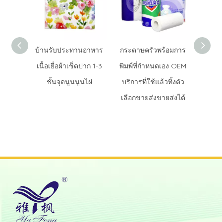
บ้านรับประทานอาหาร
กระดาษครัวพร้อมการ
Jumb
เนื้อเยื่อผ้าเช็ดปาก 1-3
พิมพ์ที่กำหนดเอง OEM
Vir
ชั้นจุดนูนนูนไผ่
บริการที่ใช้แล้วทิ้งตัว
สำหรับ
เลือกขายส่งขายส่งได้
ขายส่
ได้ด